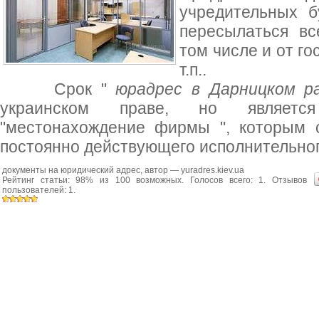
учредительных б
пересылаться вс
том числе и от г
т.п..
Срок "
юрадрес в Дарницком р
украинском праве, но являетс
"местонахождение фирмы ", которым 
постоянно действующего исполнительног
документы на юридический адрес
, автор —
yuradres.kiev.ua
Рейтинг статьи:
98
% из
100
возможных. Голосов всего:
1
. Отзывов
пользователей:
1
.