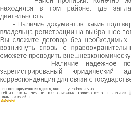
- Район прописки. Конечно, жела
находился в том районе, где запла
деятельность.
- Наличие документов, какие подтвер
владельца регистрации на выбранное по
Вы сложите договор без необходимых 
возникнуть споры с правоохранитель
сможете проводить внешнеэкономическу
- Наличие надежное почтов
зарегистрированый юридический а
корреспонденция для связи с государст
киевские юридические адреса
, автор —
yuradres.kiev.ua
Рейтинг статьи:
96
% из
100
возможных. Голосов всего:
1
. Отзывов
пользователей:
1
.