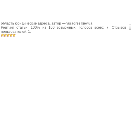
область юридические адреса
, автор —
yuradres.kiev.ua
Рейтинг статьи:
100
% из
100
возможных. Голосов всего:
7
. Отзывов
пользователей:
1
.