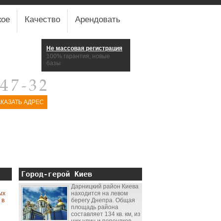
кое
Качество
Арендовать
Не массовая регистрация
100% гарантия, новые
базы
АКАЗАТЬ АДРЕС
Город-герой Киев
Дарницкий район Киева
ых
находится на левом
, в
берегу Днепра. Общая
площадь района
составляет 134 кв. км, из