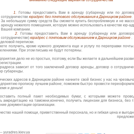
вниманию следующие варианты сотрудничества
1.
Готовы предоставить Вам в аренду (субаренду или по догово
сотрудничестве
юрадрес без почтового обслуживания в Дарницком районе
.
За небольшую сумму средств Вы сможете купить беспроблемную и не масс
аренду нежилого помещения, которую можно использовать в качестве юр-ад
Вашей компании.
2.
Готовы предоставить Вам в аренду (субаренду или договор
сотрудничестве)
юрадрес с почтовым обслуживанием в Дарницком районе
.
деловой переписки.
жете получить, кроме нужного документа еще и услугу по переправки почты
елениями. При этом письма не будут потеряны.
риятия дело не из простых, поэтому, если Вы желаете в дальнейшем разви
регистрации.
реса зависит от того заключений договор аренды, договор о сотрудниче
ор субаренды.
ских адресов в Дарницком районе начните свой бизнес у нас на чрезвыч
едприятию прописку лучшем районе; поможем быстро провести переоформл
емя и деньги!
вить полный пакет необходимых бумаг, с которыми можете прово
ь аккредитацию на таможни,конечно, получить лицензии для бизнеса, без т
ние документации организации.
ачество нашей помощи, приветственный персонала, но и гибкая цена и выгодн
предложе
 —
yuradres.kiev.ua