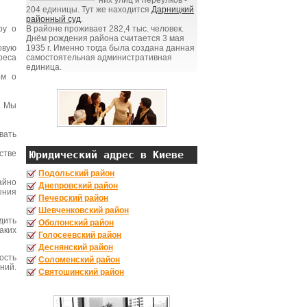
них улиц и переулков -
204 единицы. Тут же находится
Дарницкий
районный суд
.
ру о
В районе проживает 282,4 тыс. человек.
Днём рождения района считается 3 мая
овую
1935 г. Именно тогда была создана данная
реса
самостоятельная административная
единица.
ом о
. Мы
вать
стве
Юридический адрес в Киеве
Подольский район
айно
Днепровский район
ения
Печерский район
Шевченковский район
дить
Оболонский район
аких
Голосеевский район
Деснянский район
ость
Соломенский район
ний.
Святошинский район