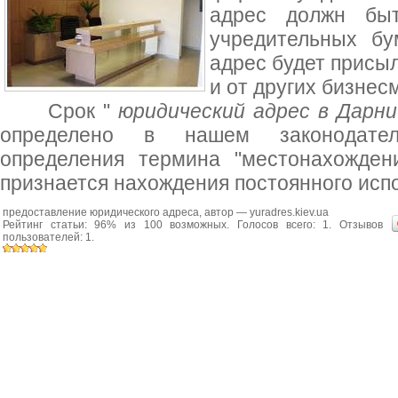
адрес должн бы
учредительных бу
адрес будет присыл
и от других бизнесм
Срок "
юридический адрес в Дарниц
определено в нашем законодатель
определения термина "местонахожден
признается нахождения постоянного исп
предоставление юридического адреса
, автор —
yuradres.kiev.ua
Рейтинг статьи:
96
% из
100
возможных. Голосов всего:
1
. Отзывов
пользователей:
1
.