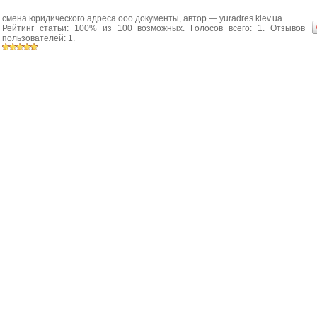
смена юридического адреса ооо документы
, автор —
yuradres.kiev.ua
Рейтинг статьи:
100
% из
100
возможных. Голосов всего:
1
. Отзывов
пользователей:
1
.