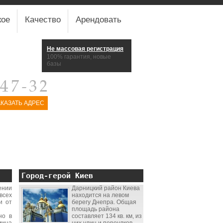
кое
Качество
Арендовать
Не массовая регистрация
100% гарантия, новые
базы
АКАЗАТЬ АДРЕС
Город-герой Киев
ении
Дарницкий район Киева
всех
находится на левом
и от
берегу Днепра. Общая
площадь района
но в
составляет 134 кв. км, из