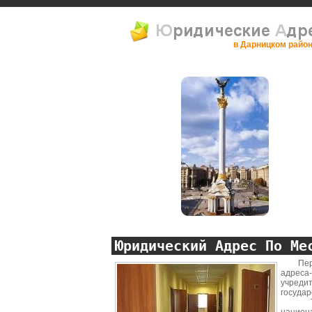
в Дарницком райо
Юридический Адрес По Ме
Перере
адреса
учреди
государ
Терм