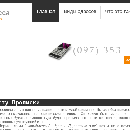
Главная
Виды адресов
Что это та
не
З
сту Прописки
гистрация или регистрация почти каждой фирмы не бывает без присво
-местонахождение, т.е. юридического адреса. Он должн быть указан во 
тельных бумагах, именно туда будет присылаться почти вся почта, также 
ственных учреждений и т.п..
иналогии "
юридический адрес в Дарницком р-не
" почти не отмече