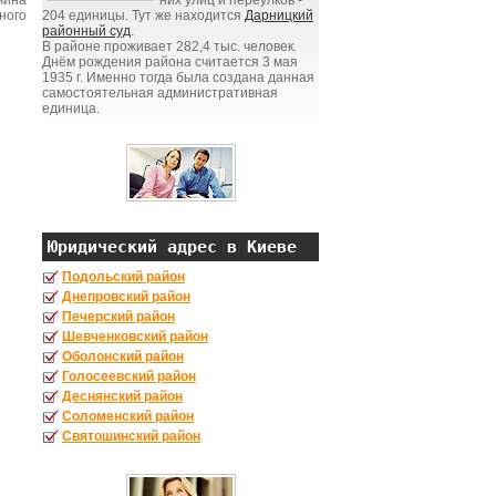
мина
них улиц и переулков -
ного
204 единицы. Тут же находится
Дарницкий
районный суд
.
В районе проживает 282,4 тыс. человек.
Днём рождения района считается 3 мая
1935 г. Именно тогда была создана данная
самостоятельная административная
единица.
Юридический адрес в Киеве
Подольский район
Днепровский район
Печерский район
Шевченковский район
Оболонский район
Голосеевский район
Деснянский район
Соломенский район
Святошинский район