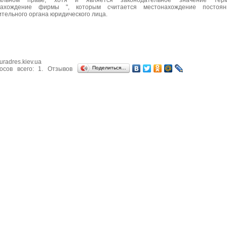
нальном праве, хотя и является законодательное значение тер
нахождение фирмы ", которым считается местонахождение постоян
тельного органа юридического лица.
uradres.kiev.ua
Поделиться…
осов всего:
1
. Отзывов