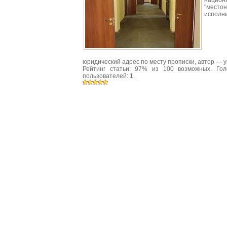
нацио
"место
исполни
юридический адрес по месту прописки
, автор —
y
Рейтинг статьи:
97
% из
100
возможных. Гол
пользователей:
1
.